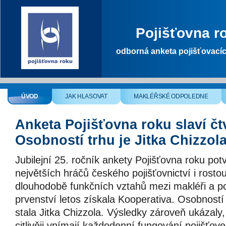
Pojišťovna r
odborná anketa pojišťovací
ÚVOD
JAK HLASOVAT
MAKLÉŘSKÉ ODPOLEDNE
Anketa Pojišťovna roku slaví čtv
Osobností trhu je Jitka Chizzol
Jubilejní 25. ročník ankety Pojišťovna roku potvr
největších hráčů českého pojišťovnictví i rost
dlouhodobě funkčních vztahů mezi makléři a po
prvenství letos získala Kooperativa. Osobností 
stala Jitka Chizzola. Výsledky zároveň ukázaly,
citlivěji vnímají každodenní fungování pojišťov