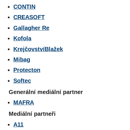
CONTIN
CREASOFT
Gallagher Re
Kofola
Krejčovství
Blažek
Mibag
Protecton
Softec
Generální mediální partner
MAFRA
Mediální partneři
A11