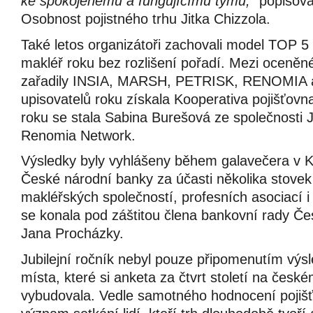
ke spokojenému a fungujícímu týmu,“
popisova
Osobnost pojistného trhu Jitka Chizzola.
Také letos organizátoři zachovali model TOP 5 v
makléř roku bez rozlišení pořadí. Mezi oceněné
zařadily INSIA, MARSH, PETRISK, RENOMIA 
upisovatelů roku získala Kooperativa pojišťov
roku se stala Sabina Burešová ze společnosti 
Renomia Network.
Výsledky byly vyhlášeny během galavečera v 
České národní banky za účasti několika stovek 
makléřských společností, profesních asociací i
se konala pod záštitou člena bankovní rady Č
Jana Procházky.
Jubilejní ročník nebyl pouze připomenutím výsl
místa, které si anketa za čtvrt století na česk
vybudovala. Vedle samotného hodnocení pojišť