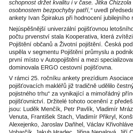
schopnost držet kvalitu i v čase. Jitka Chizzol
osobnostem bezpochyby patří,“
uvedl předsed
ankety Ivan Špirakus při hodnocení jubilejního 
Nejúspěšnější univerzální pojišťovnou letošníh
počtu prvenství stala Kooperativa, která zvítězi
Pojištění občanů a Životní pojištění. Česká pod
uspěla v segmentu Pojištění průmyslu a podnika
první místo v Autopojištění a mezi specializovan
dominovala ERGO cestovní pojišťovna.
V rámci 25. ročníku ankety prezídium Asociac
pojišťovacích makléřů již tradičně udělilo čestn
pojistného trhu“ za vynikající a mimořádný pří
pojišťovnictví. Držitelé tohoto ocenění z přede
jsou: Luděk Menčík, Petr Pavlík, Vladimír Mrá
Venuta, František Stach, Vladimír Přikryl, Konš
Alexejenko, Jaroslav Daňhel, Václav Křivohláv
Voharčík, Jakub Hradec, Jiřina Nepalová, Jiří 