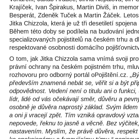
Krajíček, Ivan Špirakus, Martin Diviš, in memo
Besperát, Zdeněk Tuček a Martin Žáček. Letos t
Jitka Chizzola, která je už tři desetiletí spojen
Během této doby se podílela na budování jedn
specializovaných pojistitelů na českém trhu a 
respektované osobnosti domácího pojišťovnictv
O tom, jak Jitka Chizzola sama vnímá svoji prof
právní ochrany na českém pojistném trhu, mluv
rozhovoru pro odborný portál oPojištění.cz.
„Bý
především znamená nebát se, věřit si a být při
odpovědnost. Vedení není o titulu ani o funkci, a
lídr, lidé od vás očekávají směr, důvěru a pev
osobně je důvěra naprostý základ. Svým lidem
a oni ji vracejí zpět. Tím vzniká opravdový vzt
nepovede, řeknu to jasně a věcně. Bez výčitek
nastavením. Myslím, že právě důvěra, respekt 