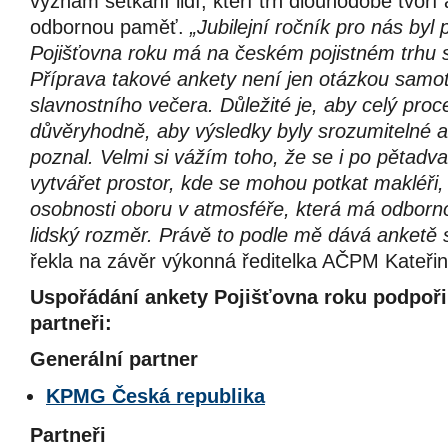
význam setkání lidí, kteří trh dlouhodobě tvoří
odbornou paměť.
„Jubilejní ročník pro nás byl
Pojišťovna roku má na českém pojistném trhu 
Příprava takové ankety není jen otázkou samo
slavnostního večera. Důležité je, aby celý proc
důvěryhodně, aby výsledky byly srozumitelné a 
poznal. Velmi si vážím toho, že se i po pětadva
vytvářet prostor, kde se mohou potkat makléři, 
osobnosti oboru v atmosféře, která má odborn
lidský rozměr. Právě to podle mě dává anketě sm
řekla na závěr výkonná ředitelka AČPM Kateři
Uspořádání ankety Pojišťovna roku podpořil
partneři:
Generální partner
KPMG Česká republika
Partneři