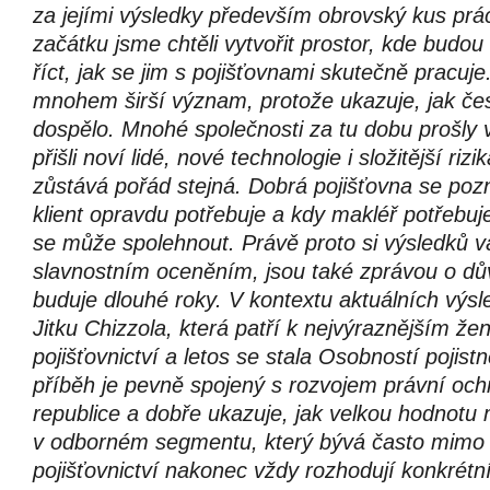
za jejími výsledky především obrovský kus prá
začátku jsme chtěli vytvořit prostor, kde budou
říct, jak se jim s pojišťovnami skutečně pracu
mnohem širší význam, protože ukazuje, jak čes
dospělo. Mnohé společnosti za tu dobu prošly
přišli noví lidé, nové technologie i složitější riz
zůstává pořád stejná. Dobrá pojišťovna se pozná
klient opravdu potřebuje a kdy makléř potřebuj
se může spolehnout. Právě proto si výsledků v
slavnostním oceněním, jsou také zprávou o dův
buduje dlouhé roky. V kontextu aktuálních výsl
Jitku Chizzola, která patří k nejvýraznějším ž
pojišťovnictví a letos se stala Osobností pojistn
příběh je pevně spojený s rozvojem právní oc
republice a dobře ukazuje, jak velkou hodnot
v odborném segmentu, který bývá často mimo 
pojišťovnictví nakonec vždy rozhodují konkrétní 