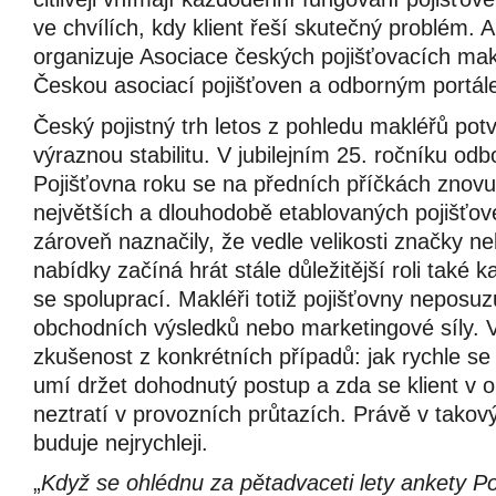
ve chvílích, kdy klient řeší skutečný problém. 
organizuje Asociace českých pojišťovacích mak
Českou asociací pojišťoven a odborným portále
Český pojistný trh letos z pohledu makléřů pot
výraznou stabilitu. V jubilejním 25. ročníku od
Pojišťovna roku se na předních příčkách znovu
největších a dlouhodobě etablovaných pojišťov
zároveň naznačily, že vedle velikosti značky n
nabídky začíná hrát stále důležitější roli také
se spoluprací. Makléři totiž pojišťovny neposuzu
obchodních výsledků nebo marketingové síly. Ve
zkušenost z konkrétních případů: jak rychle se p
umí držet dohodnutý postup a zda se klient v ob
neztratí v provozních průtazích. Právě v takov
buduje nejrychleji.
„
Když se ohlédnu za pětadvaceti lety ankety Po